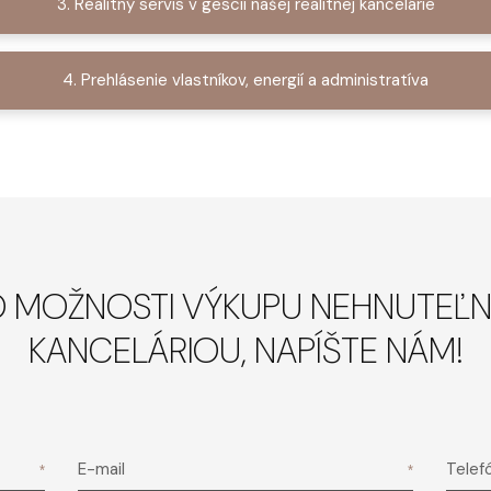
3. Realitný servis v gescii našej realitnej kancelárie
4. Prehlásenie vlastníkov, energií a administratíva
O MOŽNOSTI VÝKUPU NEHNUTEĽN
KANCELÁRIOU, NAPÍŠTE NÁM!
E-mail
Telef