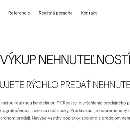
Referencie
Realitná poradňa
Kontakt
VÝKUP NEHNUTEĽNOST
UJETE RÝCHLO PREDAŤ NEHNUT
našou realitnou kanceláriou TK Reality je urýchlenie predajného 
otografie/videá, inzerciu i obhliadky. Predávajúci je odbremenen
andardnom predaji. Navyše všetky poplatky spojené s predajom neh