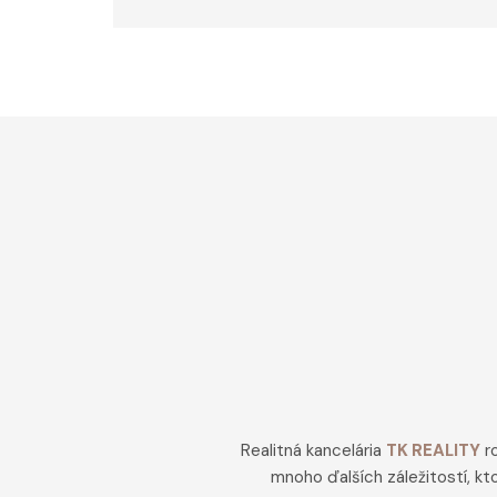
Realitná kancelária
TK REALITY
ro
mnoho ďalších záležitostí, k