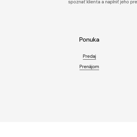
spoznať klienta a naplniť jeho p
Ponuka
Predaj
Prenájom