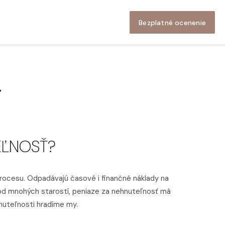
Bezplatné ocenenie
Í
EĽNOSŤ?
procesu. Odpadávajú časové i finančné náklady na
ý od mnohých starostí, peniaze za nehnuteľnosť má
nuteľnosti hradíme my.