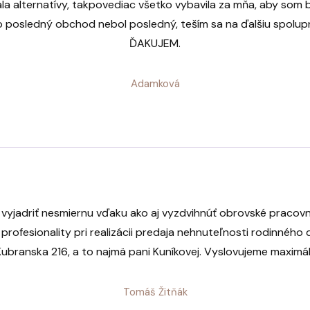
dala alternatívy, takpovediac všetko vybavila za mňa, aby som b
o posledný obchod nebol posledný, teším sa na ďalšiu spolup
ĎAKUJEM.
Adamková
 vyjadriť nesmiernu vďaku ako aj vyzdvihnúť obrovské pracov
profesionality pri realizácii predaja nehnuteľnosti rodinnéh
 Kubranska 216, a to najmä pani Kuníkovej. Vyslovujeme maximá
Tomáš Žitňák