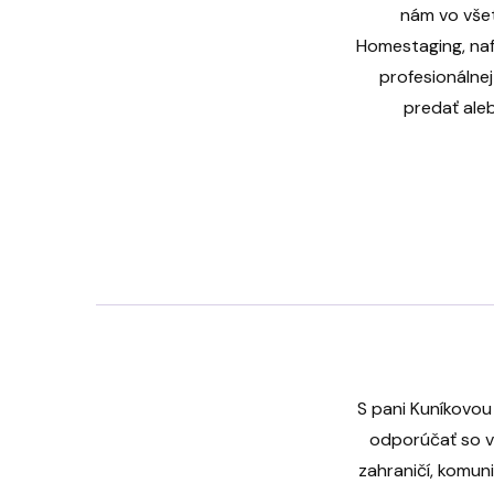
nám vo všet
Homestaging, naf
profesionálnej
predať ale
S pani Kuníkovou 
odporúčať so vš
zahraničí, komun