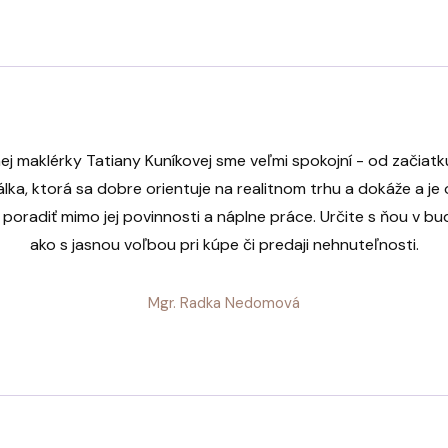
nej maklérky Tatiany Kuníkovej sme veľmi spokojní - od začiatk
lka, ktorá sa dobre orientuje na realitnom trhu a dokáže a je o
poradiť mimo jej povinnosti a náplne práce. Určite s ňou v b
ako s jasnou voľbou pri kúpe či predaji nehnuteľnosti.
Mgr. Radka Nedomová