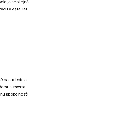
ola ja spokojná.
rácu a ešte raz
né nasadenie a
o domu v meste
lnu spokojnosť!