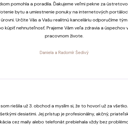
kom pomohla a poradila. Ďakujeme veľmi pekne za ústretovos
otenie bytu a umiestnenie ponuky na internetových portáloc
 úrovni. Určite Vás a Vašu realitnú kanceláriu odporučíme tým 
bo kúpiť nehnuteľnosť. Prajeme Vám veľa zdravia a úspechov 
pracovnom živote.
Daniela a Radomír Šedivý
som riešila už 3. obchod a myslím si, že to hovorí už za všet
etkými desiatimi. Jej prístup je profesionálny, akčný, priateľsk
ikácia cez maily alebo telefonát prebiehala vždy bez problémo