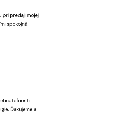
pri predaji mojej
ľmi spokojná.
nehnuteľnosti.
ergie. Ďakujeme a