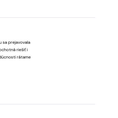
u sa prejavovala
chotná riešiť i
udúcnosti rátame