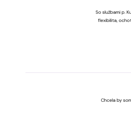
So službami p. K
flexibilita, oc
Chcela by som 