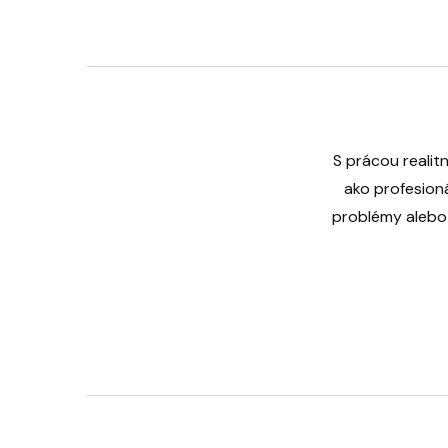
S prácou realit
ako profesioná
problémy alebo 