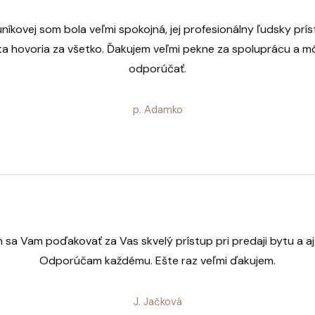
uníkovej som bola veľmi spokojná, jej profesionálny ľudsky prís
hota hovoria za všetko. Ďakujem veľmi pekne za spoluprácu a mô
odporúčať.
p. Adamko
sa Vam poďakovať za Vas skvelý prístup pri predaji bytu a aj
Odporúčam každému. Ešte raz veľmi ďakujem.
J. Jačková