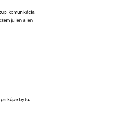
tup, komunikácia,
žem ju len a len
 pri kúpe bytu.