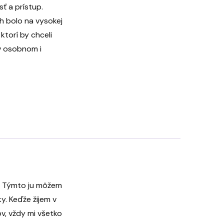
ť a prístup.
h bolo na vysokej
ktorí by chceli
v osobnom i
ko. Týmto ju môžem
y. Keďže žijem v
v, vždy mi všetko