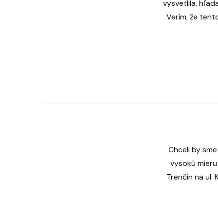
vysvetlila, hľa
Verím, že tent
Chceli by sme
vysokú mieru 
Trenčín na ul.