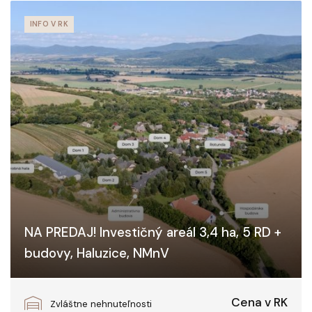
INFO V RK
NA PREDAJ! Investičný areál 3,4 ha, 5 RD +
budovy, Haluzice, NMnV
Haluzice, Haluzice
Cena v RK
Zvláštne nehnuteľnosti