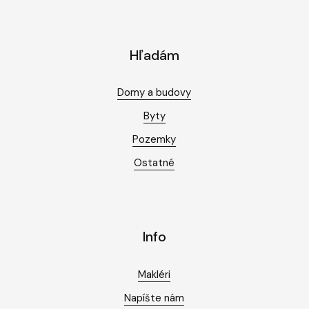
Hľadám
Domy a budovy
Byty
Pozemky
Ostatné
Info
Makléri
Napíšte nám